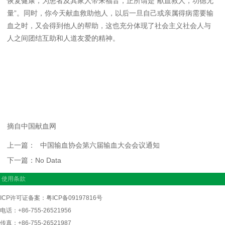
恢复健康，为患者及其家人带来福音，正所谓是“献血救人，功德无
量”。同时，你今天献血救助他人，以后一旦自己或亲属得病需要输
血之时，又会得到他人的帮助，这也充分体现了社会主义社会人与
人之间团结互助和人道友爱的精神。
摘自中国献血网
上一篇：
中国输血协会第六届输血大会会议通知
下一篇：
No Data
使用条款
ICP许可证备案：粤ICP备09197816号
电话：+86-755-26521956
传真：+86-755-26521987